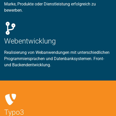
Marke, Produkte oder Dienstleistung erfolgreich zu
bewerben.
Webentwicklung
Realisierung von Webanwendungen mit unterschiedlichen
Programmiersprachen und Datenbanksystemen. Front-
und Backendentwicklung.
Typo3